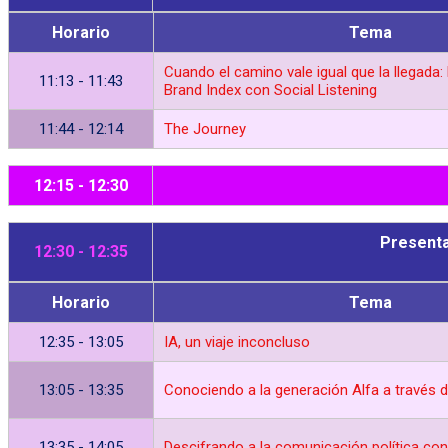
Horario
Tema
Cuando el camino vale igual que la llegada: 
11:13 - 11:43
Brand Index con Social Listening
11:44 - 12:14
The Journey
12:15 - 12:30
Presenta
12:30 - 12:35
Horario
Tema
12:35 - 13:05
IA, un viaje inconcluso
13:05 - 13:35
Conociendo a la generación Alfa a través d
13:35 - 14:05
Descifrando a la comunicación política con