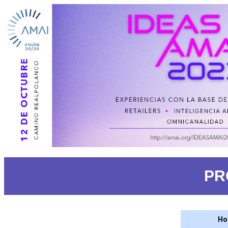
PR
Ho